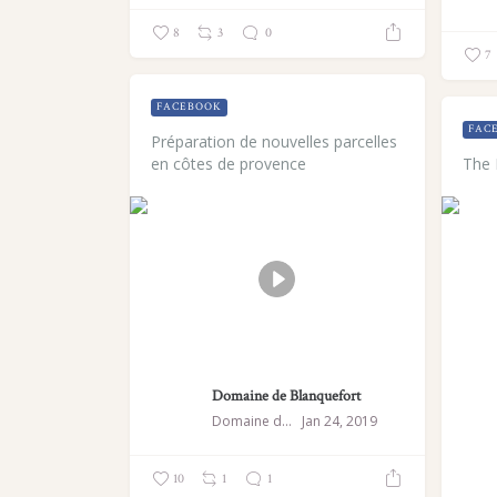
8
3
0
7
FACEBOOK
FAC
Préparation de nouvelles parcelles
en côtes de provence
The 
Domaine de Blanquefort
Domaine de Blanquefort
Jan 24, 2019
10
1
1