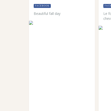
FACEBOOK
FAC
Beautiful fall day
Le f
chev