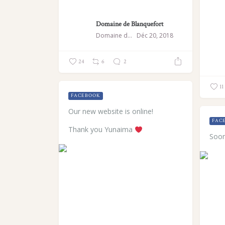
Domaine de Blanquefort
Domaine de Blanquefort
Déc 20, 2018
24
6
2
11
FACEBOOK
Our new website is online!
FAC
Thank you Yunaima
Soon.