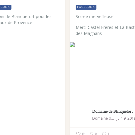
EBOOK
FACEBOOK
oin de Blanquefort pour les
Soirée merveilleuse!
aux de Provence
Merci Castel Frères et La Bast
des Magnans
Domaine de Blanquefort
Domaine de Blanquefort
Juin 9, 201
19
0
1