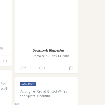
018
Domaine de Blanquefort
Domaine de Blanquefort
Nov 14, 2018
9
0
0
fort
FACEBOOK
 well
Visiting 1er Cru at Bristol Wines
and Spirits. Beautiful!