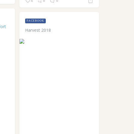
6
0
0
FACEBOOK
ort
Harvest 2018