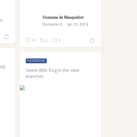
Domaine de Blanquefort
19
Domaine de Blanquefort
Jan 15, 2019
34
2
0
FACEBOOK
ady
Sweet little frog in the olive
branches