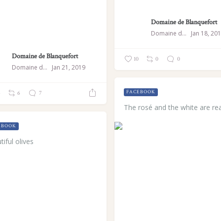
Domaine de Blanquefort
Domaine de Blanquefort
Jan 18, 20
Domaine de Blanquefort
10
0
0
Domaine de Blanquefort
Jan 21, 2019
FACEBOOK
4
6
7
The rosé and the white are re
EBOOK
iful olives