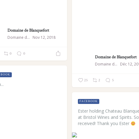
Domaine de Blanquefort
Domaine de Blanquefort
Nov 12, 2018
0
0
Domaine de Blanquefort
Domaine de Blanquefort
Déc 12, 2
EBOOK
25
2
5
..
FACEBOOK
Ester holding Chateau Blanque
at Bristol Wines and Spirits. So
received! Thank you Ester