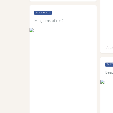
FACEBOOK
Magnums of rosé!
2
FAC
Beaut