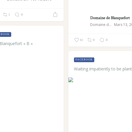
1
0
Domaine de Blanquefort
Domaine de Blanquefort
Mars 13, 2
EBOOK
14
0
0
Blanquefort « B »
FACEBOOK
Waiting impatiently to be plan