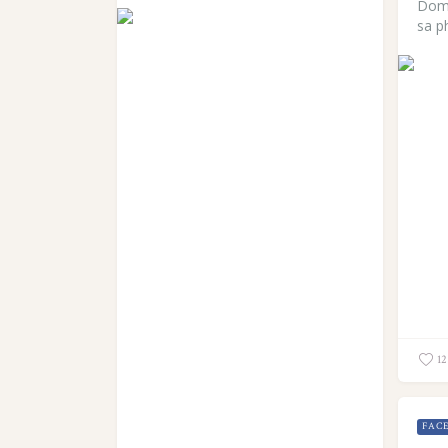
Doma
sa p
12
FAC