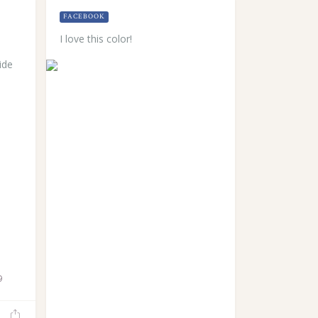
FACEBOOK
I love this color!
ide
9